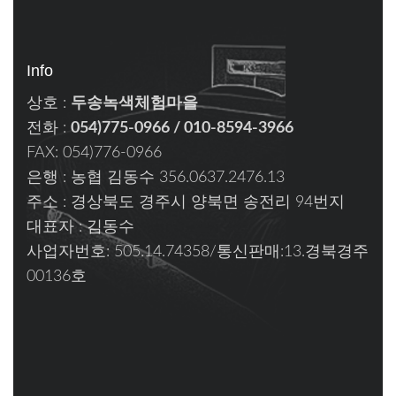
Info
상호 :
두송녹색체험마을
전화 :
054)775-0966 / 010-8594-3966
FAX: 054)776-0966
은행 : 농협 김동수 356.0637.2476.13
주소 : 경상북도 경주시 양북면 송전리 94번지
대표자 : 김동수
사업자번호: 505.14.74358/통신판매:13.경북경주
00136호